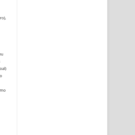
ro),
eu
s
oal)
 o
como