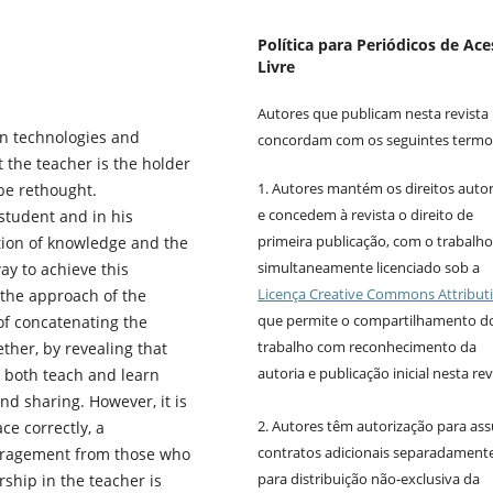
Política para Periódicos de Ac
Livre
Autores que publicam nesta revista
n technologies and
concordam com os seguintes termo
 the teacher is the holder
1. Autores mantém os direitos autor
be rethought.
e concedem à revista o direito de
 student and in his
primeira publicação, com o trabalho
ction of knowledge and the
simultaneamente licenciado sob a
ay to achieve this
Licença Creative Commons Attribut
 the approach of the
que permite o compartilhamento d
of concatenating the
trabalho com reconhecimento da
ther, by revealing that
autoria e publicação inicial nesta rev
, both teach and learn
nd sharing. However, it is
2. Autores têm autorização para as
ce correctly, a
contratos adicionais separadamente
couragement from those who
para distribuição não-exclusiva da
rship in the teacher is