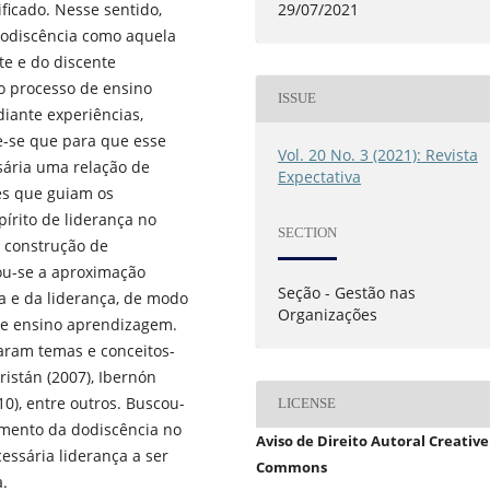
29/07/2021
ficado. Nesse sentido,
dodiscência como aquela
te e do discente
no processo de ensino
ISSUE
ante experiências,
be-se que para que esse
Vol. 20 No. 3 (2021): Revista
sária uma relação de
Expectativa
les que guiam os
pírito de liderança no
SECTION
a construção de
sou-se a aproximação
Seção - Gestão nas
a e da liderança, de modo
Organizações
de ensino aprendizagem.
aram temas e conceitos-
ristán (2007), Ibernón
10), entre outros. Buscou-
LICENSE
imento da dodiscência no
Aviso de Direito Autoral Creative
essária liderança a ser
Commons
a.