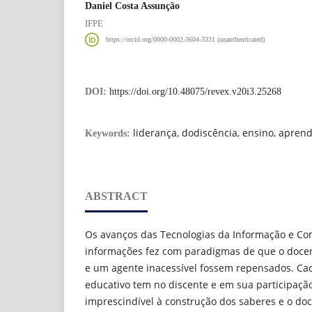
Daniel Costa Assunção
IFPE
https://orcid.org/0000-0002-3604-3331 (unauthenticated)
DOI:
https://doi.org/10.48075/revex.v20i3.25268
liderança, dodiscência, ensino, apre
Keywords:
ABSTRACT
Os avanços das Tecnologias da Informação e Co
informações fez com paradigmas de que o docen
e um agente inacessível fossem repensados. Cad
educativo tem no discente e em sua participaç
imprescindível à construção dos saberes e o do