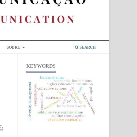
SOBRE
SEARCH
KEYWORDS
korean dramas
secretariat foundations
university management.
higher education institution
competences
teleworking
deaf
collective actions
portugal
comsecdf
retail
committee
improvisation
hallyu
secretariat
rbv
innovation
home based work
public service segmentation
online consumption
executive secretariat