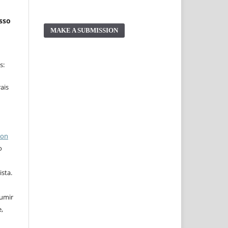
esso
MAKE A SUBMISSION
s:
ais
ion
o
ista.
sumir
,