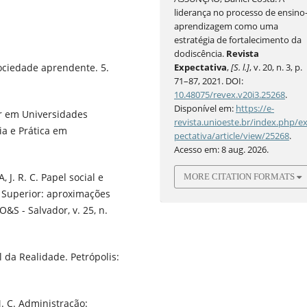
liderança no processo de ensino
aprendizagem como uma
estratégia de fortalecimento da
dodiscência.
Revista
Expectativa
,
[S. l.]
, v. 20, n. 3, p.
ciedade aprendente. 5.
71–87, 2021. DOI:
10.48075/revex.v20i3.25268
.
Disponível em:
https://e-
r em Universidades
revista.unioeste.br/index.php/e
ia e Prática em
pectativa/article/view/25268
.
Acesso em: 8 aug. 2026.
J. R. C. Papel social e
MORE CITATION FORMATS
 Superior: aproximações
&S - Salvador, v. 25, n.
 da Realidade. Petrópolis:
. C. Administração: