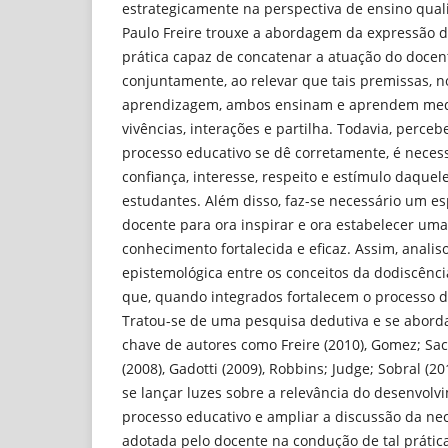
estrategicamente na perspectiva de ensino quali
Paulo Freire trouxe a abordagem da expressão 
prática capaz de concatenar a atuação do docen
conjuntamente, ao relevar que tais premissas, 
aprendizagem, ambos ensinam e aprendem medi
vivências, interações e partilha. Todavia, perce
processo educativo se dê corretamente, é neces
confiança, interesse, respeito e estímulo daque
estudantes. Além disso, faz-se necessário um es
docente para ora inspirar e ora estabelecer um
conhecimento fortalecida e eficaz. Assim, anali
epistemológica entre os conceitos da dodiscênci
que, quando integrados fortalecem o processo 
Tratou-se de uma pesquisa dedutiva e se abord
chave de autores como Freire (2010), Gomez; Sac
(2008), Gadotti (2009), Robbins; Judge; Sobral (20
se lançar luzes sobre a relevância do desenvolv
processo educativo e ampliar a discussão da nec
adotada pelo docente na condução de tal prátic