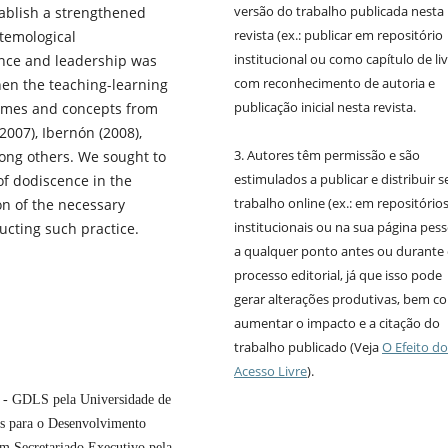
versão do trabalho publicada nesta
tablish a strengthened
revista (ex.: publicar em repositório
stemological
institucional ou como capítulo de liv
nce and leadership was
com reconhecimento de autoria e
hen the teaching-learning
publicação inicial nesta revista.
hemes and concepts from
2007), Ibernón (2008),
3. Autores têm permissão e são
mong others. We sought to
estimulados a publicar e distribuir s
of dodiscence in the
trabalho online (ex.: em repositório
on of the necessary
institucionais ou na sua página pess
ucting such practice.
a qualquer ponto antes ou durante
processo editorial, já que isso pode
gerar alterações produtivas, bem 
aumentar o impacto e a citação do
trabalho publicado (Veja
O Efeito do
Acesso Livre
).
 - GDLS pela Universidade de
as para o Desenvolvimento
em Secretariado Executivo pela