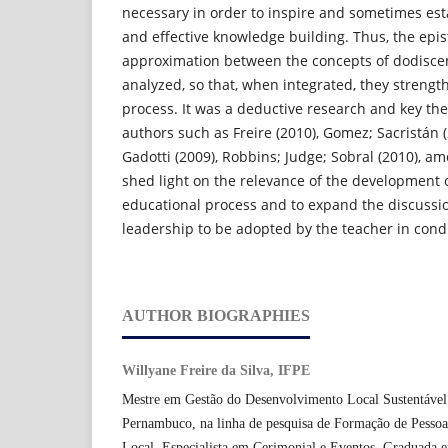
necessary in order to inspire and sometimes es
and effective knowledge building. Thus, the epi
approximation between the concepts of dodisce
analyzed, so that, when integrated, they strengt
process. It was a deductive research and key t
authors such as Freire (2010), Gomez; Sacristán (
Gadotti (2009), Robbins; Judge; Sobral (2010), a
shed light on the relevance of the development 
educational process and to expand the discussi
leadership to be adopted by the teacher in cond
AUTHOR BIOGRAPHIES
Willyane Freire da Silva, IFPE
Mestre em Gestão do Desenvolvimento Local Sustentável
Pernambuco, na linha de pesquisa de Formação de Pesso
Local. Especialista em Cerimonial e Eventos. Graduada 