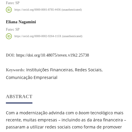
Fatec SP
https://orcid.org/0000-0001-8785-4436 (unauthenticated)
Eliana Nagamini
Fatec SP
https://orcid.org/0000-0002-9264-115X (unauthenticated)
DOI:
https://doi.org/10.48075/revex.v19i2.25738
Instituições Financeiras, Redes Sociais,
Keywords:
Comunicação Empresarial
ABSTRACT
Com a modernização advinda com o
boom
tecnológico mais
recente, muitas empresas – incluindo as da área financeira –
passaram a utilizar redes sociais como forma de promover