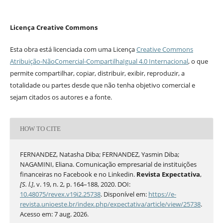
Licença Creative Commons
Esta obra está licenciada com uma Licença
Creative Commons
Atribuição-NãoComercial-CompartilhaIgual 4.0 Internacional
, o que
permite compartilhar, copiar, distribuir, exibir, reproduzir, a
totalidade ou partes desde que não tenha objetivo comercial e
sejam citados os autores e a fonte.
HOW TO CITE
FERNANDEZ, Natasha Diba; FERNANDEZ, Yasmin Diba;
NAGAMINI, Eliana. Comunicação empresarial de instituições
financeiras no Facebook e no Linkedin.
Revista Expectativa
,
[S. l.]
, v. 19, n. 2, p. 164–188, 2020. DOI:
10.48075/revex.v19i2.25738
. Disponível em:
https://e-
revista.unioeste.br/index.php/expectativa/article/view/25738
.
Acesso em: 7 aug. 2026.