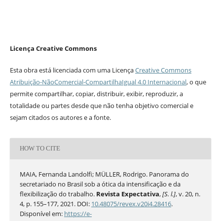
Licença Creative Commons
Esta obra está licenciada com uma Licença
Creative Commons
Atribuição-NãoComercial-CompartilhaIgual 4.0 Internacional
, o que
permite compartilhar, copiar, distribuir, exibir, reproduzir, a
totalidade ou partes desde que não tenha objetivo comercial e
sejam citados os autores e a fonte.
HOW TO CITE
MAIA, Fernanda Landolfi; MÜLLER, Rodrigo. Panorama do
secretariado no Brasil sob a ótica da intensificação e da
flexibilização do trabalho.
Revista Expectativa
,
[S. l.]
, v. 20, n.
4, p. 155–177, 2021. DOI:
10.48075/revex.v20i4.28416
.
Disponível em:
https://e-