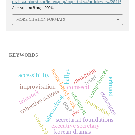
revista.unioeste.br/index.php/expectativa/article/view/28416
.
Acesso em: 8 aug. 2026.
MORE CITATION FORMATS
KEYWORDS
instagram
competences
home based work
hallyu
accessibility
retail
portugal
improvisation
comsecdf
collective actions
telework
secretariat
committee
teleworking
innovation
deaf
rbv
covid-19
secretariat foundations
executive secretary
korean dramas