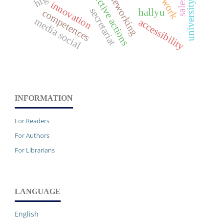
collective actions
teleworking
innovation
secretariat
hallyu
competences
media social
accessibility
INFORMATION
For Readers
For Authors
For Librarians
LANGUAGE
English