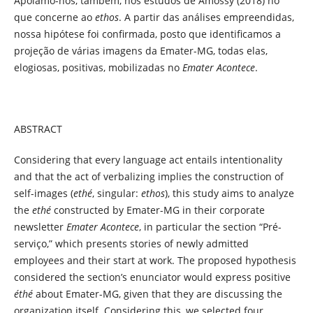
Apoiamo-nos, também, nos estudos de Amossy (2018) no
que concerne ao
ethos
. A partir das análises empreendidas,
nossa hipótese foi confirmada, posto que identificamos a
projeção de várias imagens da Emater-MG, todas elas,
elogiosas, positivas, mobilizadas no
Emater Acontece
.
ABSTRACT
Considering that every language act entails intentionality
and that the act of verbalizing implies the construction of
self-images (
ethé
, singular:
ethos
), this study aims to analyze
the
ethé
constructed by Emater-MG in their corporate
newsletter
Emater Acontece
, in particular the section “Pré-
serviço,” which presents stories of newly admitted
employees and their start at work. The proposed hypothesis
considered the section’s enunciator would express positive
éthé
about Emater-MG, given that they are discussing the
organization itself. Considering this, we selected four