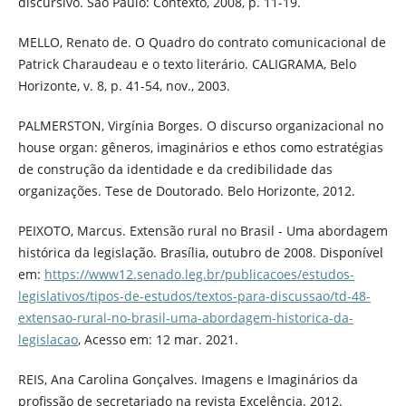
discursivo. São Paulo: Contexto, 2008, p. 11-19.
MELLO, Renato de. O Quadro do contrato comunicacional de
Patrick Charaudeau e o texto literário. CALIGRAMA, Belo
Horizonte, v. 8, p. 41-54, nov., 2003.
PALMERSTON, Virgínia Borges. O discurso organizacional no
house organ: gêneros, imaginários e ethos como estratégias
de construção da identidade e da credibilidade das
organizações. Tese de Doutorado. Belo Horizonte, 2012.
PEIXOTO, Marcus. Extensão rural no Brasil - Uma abordagem
histórica da legislação. Brasília, outubro de 2008. Disponível
em:
https://www12.senado.leg.br/publicacoes/estudos-
legislativos/tipos-de-estudos/textos-para-discussao/td-48-
extensao-rural-no-brasil-uma-abordagem-historica-da-
legislacao
, Acesso em: 12 mar. 2021.
REIS, Ana Carolina Gonçalves. Imagens e Imaginários da
profissão de secretariado na revista Excelência. 2012.