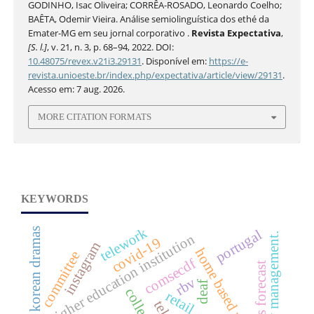
GODINHO, Isac Oliveira; CORRÊA-ROSADO, Leonardo Coelho;
BAÊTA, Odemir Vieira. Análise semiolinguística dos ethé da
Emater-MG em seu jornal corporativo .
Revista Expectativa
,
[S. l.]
, v. 21, n. 3, p. 68–94, 2022. DOI:
10.48075/revex.v21i3.29131
. Disponível em:
https://e-
revista.unioeste.br/index.php/expectativa/article/view/29131
.
Acesso em: 7 aug. 2026.
MORE CITATION FORMATS
KEYWORDS
telework
korean dramas
portugal
university management.
higher education institution
covid-19
instagram
home based work
committee
comsecdf
sales forecast
rbv
deaf
retail