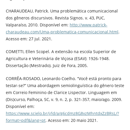
CHARAUDEAU, Patrick. Uma problemática comunicacional
dos gêneros discursivos. Revista Signos. v. 43, PUC,
Valparaíso, 2010. Disponível em:
http://www.patrick-
charaudeau.com/Uma-problematica-comunicacional.html
.
Acesso em: 27 jul. 2021.
COMETTI, Ellen Scopel. A extensão na escola Superior de
Agricultura e Veterinária de Viçosa (ESAV): 1926-1948.
Dissertação (Mestrado). Juiz de Fora, 2005.
CORRÊA-ROSADO, Leonardo Coelho. “Você está pronto para
testar-se?” Uma abordagem semiolinguística do gênero teste
em Correio Feminino de Clarice Lispector. Linguagem em
(Dis)curso, Palhoça, SC, v. 9, n. 2, p. 321-357, maio/ago. 2009.
Disponível em:
https://www.scielo.br/j/ld/a/g6cdmz8G8vzMhntdxZzBRsL/?
format=pdf&lang=pt
. Acesso em: 20 maio 2021.