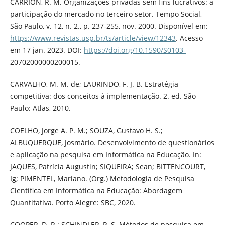
CARRION, R. M. Organizações privadas sem fins lucrativos: a
participação do mercado no terceiro setor. Tempo Social,
São Paulo, v. 12, n. 2., p. 237-255, nov. 2000. Disponível em:
https://www.revistas.usp.br/ts/article/view/12343
. Acesso
em 17 jan. 2023. DOI:
https://doi.org/10.1590/S0103-
20702000000200015.
CARVALHO, M. M. de; LAURINDO, F. J. B. Estratégia
competitiva: dos conceitos à implementação. 2. ed. São
Paulo: Atlas, 2010.
COELHO, Jorge A. P. M.; SOUZA, Gustavo H. S.;
ALBUQUERQUE, Josmário. Desenvolvimento de questionários
e aplicação na pesquisa em Informática na Educação. In:
JAQUES, Patrícia Augustin; SIQUEIRA; Sean; BITTENCOURT,
Ig; PIMENTEL, Mariano. (Org.) Metodologia de Pesquisa
Científica em Informática na Educação: Abordagem
Quantitativa. Porto Alegre: SBC, 2020.
COOPER, D. R.; SCHINDLER, P. S. Métodos de pesquisa em