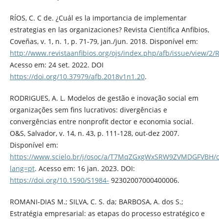
RÍOS, C. C de. ¿Cuál es la importancia de implementar
estrategias en las organizaciones? Revista Científica Anfibios,
Coveñas, v. 1, n. 1, p. 71-79, jan./jun. 2018. Disponível em:
http://www.revistaanfibios.org/ojs/index.php/afb/issue/v
Acesso em: 24 set. 2022. DOI
https://doi.org/10.37979/afb.2018v1n1.20
.
RODRIGUES, A. L. Modelos de gestão e inovação social em
organizações sem fins lucrativos: divergências e
convergências entre nonprofit dector e economia social.
O&S, Salvador, v. 14, n. 43, p. 111-128, out-dez 2007.
Disponível em:
https://www.scielo.br/j/osoc/a/T7MqZGxgWxSRW9ZVMDGFVBH/ci
lang=pt
. Acesso em: 16 jan. 2023. DOI:
https://doi.org/10.1590/S1984-
92302007000400006.
ROMANI-DIAS M.; SILVA, C. S. da; BARBOSA, A. dos S.;
Estratégia empresarial: as etapas do processo estratégico e