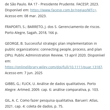
de São Paulo. RA 17 - Presidente Prudente. FACESP, 2023.
Disponível em:
https://www.facesp.com.br/regiao/MTc=
.
Acesso em: 08 mar. 2023.
FRAPORTI, S.; BARRETO, J. dos S. Gerenciamento de riscos.
Porto Alegre, Sagah, 2018, 166 p.
GEORGE, B. Successful strategic plan implementation in
public organizations: connecting people, process, and plan
(3Ps). Public Administration Review, 13 april 2020. Disponível
em:
https://onlinelibrary.wiley.com/doi/full/10.1111/puar.13187
.
Acesso em: 7 jun. 2025
GIBBS, G.; FLICK, U. Análise de dados qualitativos. Porto
Alegre: Artmed, 2009. cap. 6: análise comparativa, p. 103.
GIL, A. C. Como fazer pesquisa qualitativa. Barueri: Atlas,
2021. cap. 4: coleta de dados, p. 75.