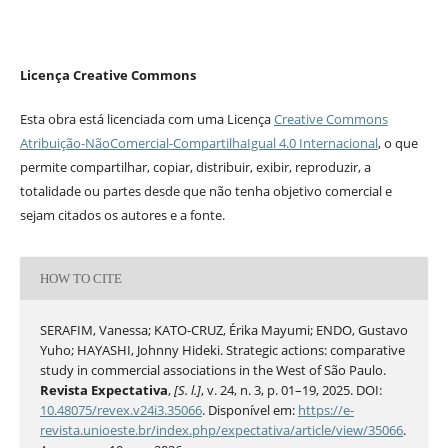
Licença Creative Commons
Esta obra está licenciada com uma Licença
Creative Commons
Atribuição-NãoComercial-CompartilhaIgual 4.0 Internacional
, o que
permite compartilhar, copiar, distribuir, exibir, reproduzir, a
totalidade ou partes desde que não tenha objetivo comercial e
sejam citados os autores e a fonte.
HOW TO CITE
SERAFIM, Vanessa; KATO-CRUZ, Érika Mayumi; ENDO, Gustavo
Yuho; HAYASHI, Johnny Hideki. Strategic actions: comparative
study in commercial associations in the West of São Paulo.
Revista Expectativa
,
[S. l.]
, v. 24, n. 3, p. 01–19, 2025. DOI:
10.48075/revex.v24i3.35066
. Disponível em:
https://e-
revista.unioeste.br/index.php/expectativa/article/view/35066
.