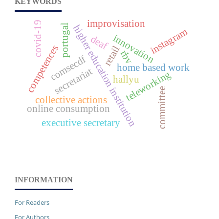
KEYWORDS
improvisation
covid-19
portugal
higher education institution
instagram
innovation
deaf
competences
retail
rbv
comsecdf
home based work
secretariat
teleworking
hallyu
committee
collective actions
online consumption
executive secretary
INFORMATION
For Readers
For Authors