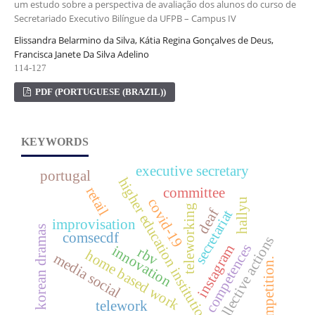
um estudo sobre a perspectiva de avaliação dos alunos do curso de
Secretariado Executivo Bilíngue da UFPB – Campus IV
Elissandra Belarmino da Silva, Kátia Regina Gonçalves de Deus,
Francisca Janete Da Silva Adelino
114-127
PDF (PORTUGUESE (BRAZIL))
KEYWORDS
executive secretary
portugal
higher education institution
retail
committee
covid-19
hallyu
teleworking
deaf
secretariat
improvisation
korean dramas
comsecdf
collective actions
competences
instagram
innovation
rbv
home based work
media social
competition.
telework