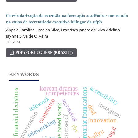
Curricularização da extensão na formação acadêmica: um estudo
no curso de secretariado executivo bilíngue da ufpb
Ângela Caroline Lima da Silva, Francisca Janete da Silva Adelino,
Jaynne Silva de Oliveira
103-124
PDF (PORTUGUESE (BRAZIL))
KEYWORDS
accessibility
korean dramas
secretariat foundations
financial decisions
competences
telework
secretariat
committee
instagram
home based work
deaf
improvisation
comsecdf
innovation
teleworking
rbv
portugal
hallyu