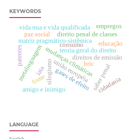
KEYWORDS
empregos
vida nua e vida qualificada
paz social
direito penal de classes
matriz pragmático-sistêmica
educação
consumo
metalinguagem
patentes
mudanças climáticas
teoria geral do direito
direitos de emissão
união européia
silogismo
bric
saber penal
iata
gases de efeito
fome
cidadania
amigo e inimigo
LANGUAGE
English