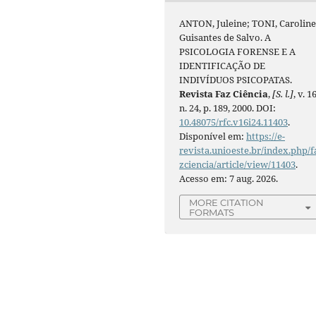
ANTON, Juleine; TONI, Carolin
Guisantes de Salvo. A
PSICOLOGIA FORENSE E A
IDENTIFICAÇÃO DE
INDIVÍDUOS PSICOPATAS.
Revista Faz Ciência
,
[S. l.]
, v. 16
n. 24, p. 189, 2000. DOI:
10.48075/rfc.v16i24.11403
.
Disponível em:
https://e-
revista.unioeste.br/index.php/f
zciencia/article/view/11403
.
Acesso em: 7 aug. 2026.
MORE CITATION
FORMATS