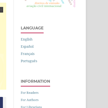
fome
direitos de emissão
aviação civil internacional
LANGUAGE
English
Español
Français
Português
INFORMATION
For Readers
For Authors
For Librarians