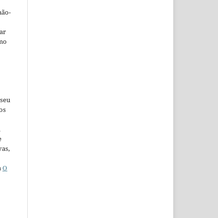
não-
car
omo
 seu
os
u
e
vas,
a
O