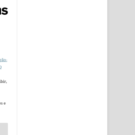
ção-
0
bir,
es e