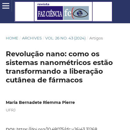
HOME
/
ARCHIVES
/
VOL. 26 NO. 43 (2024)
/
Artigos
Revolução nano: como os
sistemas nanométricos estão
transformando a liberação
cutânea de fármacos
Maria Bernadete Riemma Pierre
UFRJ
DOI:
https://doi.org/10.48075/rfc.v26i43.31268