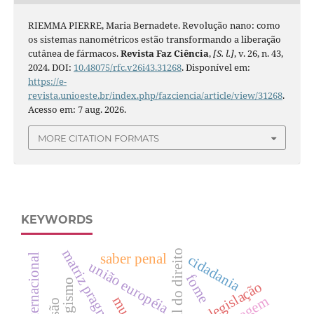
RIEMMA PIERRE, Maria Bernadete. Revolução nano: como
os sistemas nanométricos estão transformando a liberação
cutânea de fármacos.
Revista Faz Ciência
,
[S. l.]
, v. 26, n. 43,
2024. DOI:
10.48075/rfc.v26i43.31268
. Disponível em:
https://e-
revista.unioeste.br/index.php/fazciencia/article/view/31268
.
Acesso em: 7 aug. 2026.
MORE CITATION FORMATS
KEYWORDS
teoria geral do direito
saber penal
cidadania
união européia
fome
silogismo
legislação