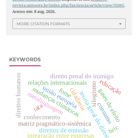
revista.unioeste.br/index.php/fazciencia/article/view/35065
.
Acesso em: 8 aug. 2026.
MORE CITATION FORMATS
KEYWORDS
direito penal do inimigo
direitos humanos
educação
relações internacionais
silogismo
união européia
mudanças climáticas
cidadania
fome
gases de efeito
teoria geral do direito
metalinguagem
consumo
iata
conhecimento
matriz pragmático-sistêmica
bric
direitos de emissão
integração entre empresas