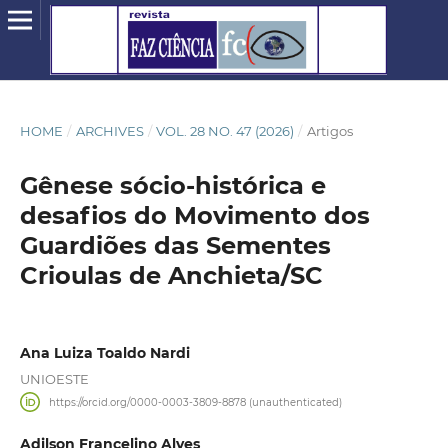
HOME
/
ARCHIVES
/
VOL. 28 NO. 47 (2026)
/
Artigos
Gênese sócio-histórica e
desafios do Movimento dos
Guardiões das Sementes
Crioulas de Anchieta/SC
Ana Luiza Toaldo Nardi
UNIOESTE
https://orcid.org/0000-0003-3809-8878 (unauthenticated)
Adilson Francelino Alves