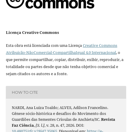
Licença Creative Commons
Esta obra está licenciada com uma Licença
Creative Commons
Atribuição-NãoComercial-CompartilhaIgual 4.0 Internacional
, o
que permite compartilhar, copiar, distribuir, exibir, reproduzir, a
totalidade ou partes desde que não tenha objetivo comercial e
sejam citados os autores e a fonte.
HOW TO CITE
NARDI, Ana Luiza Toaldo; ALVES, Adilson Francelino.
Gênese sócio-histórica e desafios do Movimento dos
Guardiões das Sementes Crioulas de Anchieta/SC.
Revista
Faz Ciência
,
[S. l.]
, v. 28, n. 47, 2026. DOI:
10.48075/rfc.v28i47.35065
. Disponível em:
https://e-