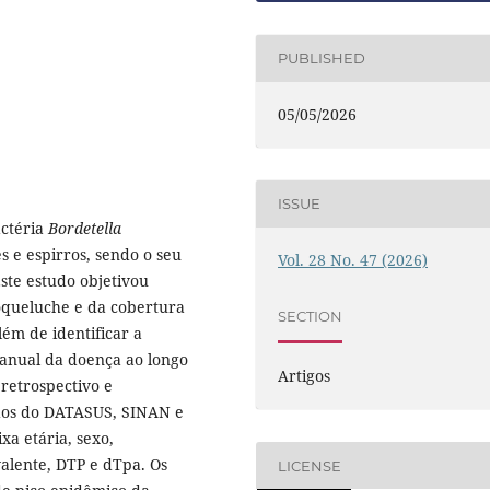
PUBLISHED
05/05/2026
ISSUE
actéria
Bordetella
s e espirros, sendo o seu
Vol. 28 No. 47 (2026)
Este estudo objetivou
coqueluche e da cobertura
SECTION
lém de identificar a
e anual da doença ao longo
Artigos
 retrospectivo e
ados do DATASUS, SINAN e
xa etária, sexo,
valente, DTP e dTpa. Os
LICENSE