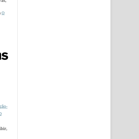
vas,
a
O
ção-
0
bir,