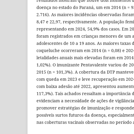
resultados mostram que houve dois momentos d
doença no estado do Paraná, um em 2014 (n = 93
2.716). As maiores incidências observadas foram
8,47 e 22,97, respectivamente. A população femin
representando em 2024, 54,9% dos casos. Em 20
foram registrados em crianças menores de um 
adolescentes de 10 a 19 anos. As maiores taxas
coqueluche ocorreram em 2014 (n = 0,08) e 2024 
letalidades anuais mais elevadas foram em 2014 
1,02%). O imunizante Pentavalente variou de 2
2015 (n = 101,3%). A cobertura da DTP manteve-
com queda em 2023 e leve recuperação em 2024 
com baixa adesão até 2022, apresentou aumento
117,3%). Tais achados ressaltam a importância 
evidenciam a necessidade de ações de vigilância
promover estratégias de imunização e respond
possíveis surtos futuros da doença, especialment
nas coberturas vacinais observadas no período 