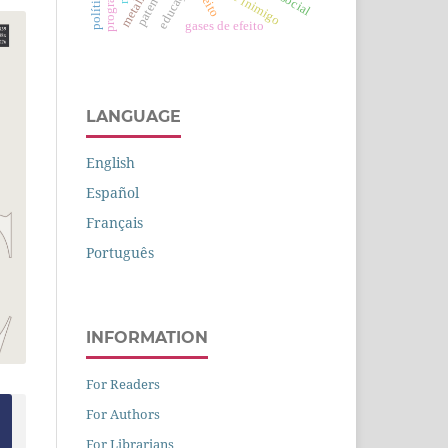
educação
patentes
gases de efeito
LANGUAGE
English
Español
Français
Português
INFORMATION
For Readers
For Authors
For Librarians