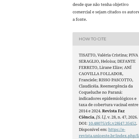
desde que não tenha objetivo
comercial e sejam citados os autor
a fonte.
HOW TO CITE
TISATTO, Valéria Cristina; PIVA
SERAGLIO, Heloisa; DEFANTE
FERRETO, Lirane Elize; ANÍ
CAOVILLA FOLLADOR,
Franciele; RISSO PASCOTTO,
Claudicéia. Reemergência da
Coqueluche no Paraná:
indicadores epidemiológicos e
taxa de cobertura vacinal entre
2014 e 2024.
Revista Faz
Ciência
,
[S. l.]
, v. 28, n. 47, 2026.
DOI:
10.48075/rfc.v28i47.35452
.
Disponível em:
https://e-
revista.unioeste.br/index.php/f