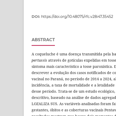
DOI:
https://doi.org/10.48075/rfc.v28i47.35452
ABSTRACT
A coqueluche é uma doença transmitida pela b
pertussis
através de gotículas expelidas em tosse
sintoma mais característico a tosse paroxística. 
descrever a evolução dos casos notificados de 
vacinal no Paraná, no período de 2014 a 2024, a
incidência, a taxa de mortalidade e a letalidad
desse período. Trata-se de um estudo ecológico,
descritivo, baseado na análise de dados agreg
LOZALIZA SUS. As variáveis analisadas foram fai
gestantes, óbitos e as coberturas vacinais Penta