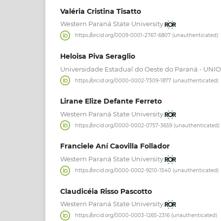
Valéria Cristina Tisatto
Western Paraná State University
https://orcid.org/0009-0001-2767-6807 (unauthenticated)
Heloisa Piva Seraglio
Universidade Estadual do Oeste do Paraná - UNI
https://orcid.org/0000-0002-7309-1877 (unauthenticated)
Lirane Elize Defante Ferreto
Western Paraná State University
https://orcid.org/0000-0002-0757-3659 (unauthenticated)
Franciele Aní Caovilla Follador
Western Paraná State University
https://orcid.org/0000-0002-9210-1540 (unauthenticated)
Claudicéia Risso Pascotto
Western Paraná State University
https://orcid.org/0000-0003-1265-2316 (unauthenticated)