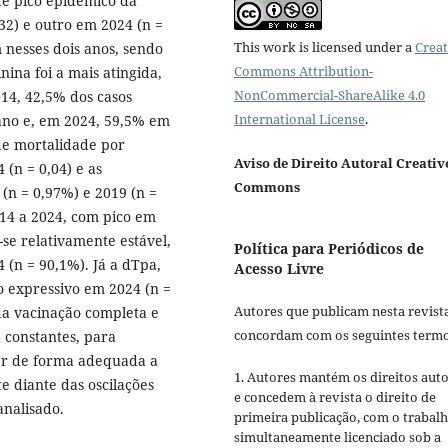
e pico epidêmico da
2) e outro em 2024 (n =
This work is licensed under a
Creat
 nesses dois anos, sendo
Commons Attribution-
ina foi a mais atingida,
NonCommercial-ShareAlike 4.0
14, 42,5% dos casos
International License
.
ano e, em 2024, 59,5% em
 de mortalidade por
Aviso de Direito Autoral Creativ
(n = 0,04) e as
Commons
(n = 0,97%) e 2019 (n =
014 a 2024, com pico em
se relativamente estável,
Política para Periódicos de
(n = 90,1%). Já a dTpa,
Acesso Livre
 expressivo em 2024 (n =
Autores que publicam nesta revist
da vacinação completa e
concordam com os seguintes termo
 constantes, para
er de forma adequada a
1. Autores mantém os direitos auto
e diante das oscilações
e concedem à revista o direito de
analisado.
primeira publicação, com o trabal
simultaneamente licenciado sob a