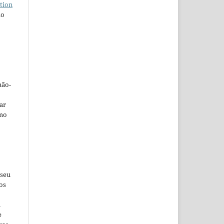
tion
do
não-
car
omo
 seu
os
u
e