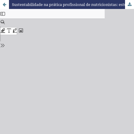
Sustentabilidade na prática profissional de nutricionistas: estudo transversal no Paraná