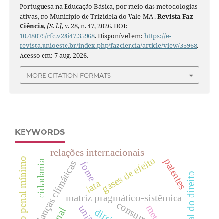
Portuguesa na Educação Básica, por meio das metodologias
ativas, no Município de Trizidela do Vale-MA .
Revista Faz
Ciência
,
[S. l.]
, v. 28, n. 47, 2026. DOI:
10.48075/rfc.v28i47.35968
. Disponível em:
https://e-
revista.unioeste.br/index.php/fazciencia/article/view/35968
.
Acesso em: 7 aug. 2026.
MORE CITATION FORMATS
KEYWORDS
relações internacionais
gases de efeito
direito penal mínimo
patentes
cidadania
mudanças climáticas
fome
teoria geral do direito
iata
matriz pragmático-sistêmica
consumo