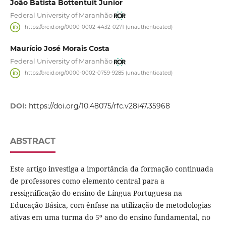
João Batista Bottentuit Junior
Federal University of Maranhão
https://orcid.org/0000-0002-4432-0271 (unauthenticated)
Maurício José Morais Costa
Federal University of Maranhão
https://orcid.org/0000-0002-0759-9285 (unauthenticated)
DOI:
https://doi.org/10.48075/rfc.v28i47.35968
ABSTRACT
Este artigo investiga a importância da formação continuada
de professores como elemento central para a
ressignificação do ensino de Língua Portuguesa na
Educação Básica, com ênfase na utilização de metodologias
ativas em uma turma do 5º ano do ensino fundamental, no