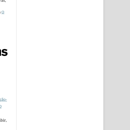
vas,
a
O
ção-
0
bir,