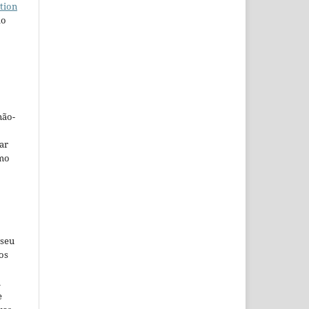
tion
do
não-
car
omo
 seu
os
u
e