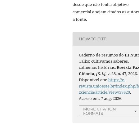
desde que não tenha objetivo
comercial e sejam citados os autor
a fonte.
HOW TO CITE
Caderno de resumos do III Nutr
Talks: cultivamos saberes,
colhemos histórias.
Revista Fa
Ciência
,
[S. l.]
, v. 28, n. 47, 2026.
Disponível em:
https://e-
revista.unioeste.br/index.php/f
zciencia/article/view/37629
.
Acesso em: 7 aug. 2026.
MORE CITATION
FORMATS