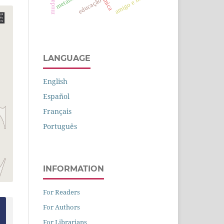
amigo e inimigo
educação
LANGUAGE
English
Español
Français
Português
INFORMATION
For Readers
For Authors
For Librarians