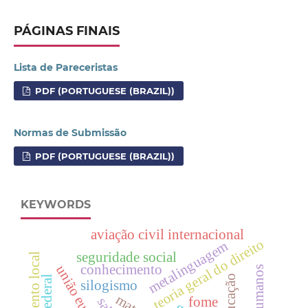
PÁGINAS FINAIS
Lista de Pareceristas
PDF (PORTUGUESE (BRAZIL))
Normas de Submissão
PDF (PORTUGUESE (BRAZIL))
KEYWORDS
aviação civil internacional
teoria geral do direito
metalinguagem
seguridade social
conhecimento
união européia
educação
silogismo
fome