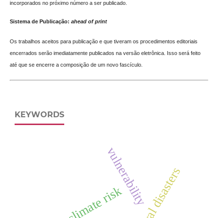
incorporados no próximo número a ser publicado.
Sistema de Publicação:
ahead of print
Os trabalhos aceitos para publicação e que tiveram os procedimentos editoriais
encerrados serão imediatamente publicados na versão eletrônica. Isso será feito
até que se encerre a composição de um novo fascículo.
KEYWORDS
vulnerability
natural disasters
climate risk