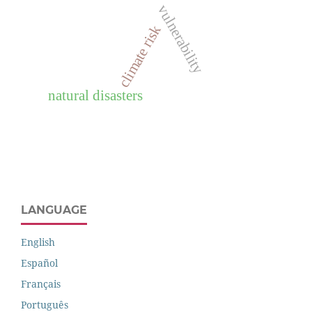
vulnerability
climate risk
natural disasters
LANGUAGE
English
Español
Français
Português