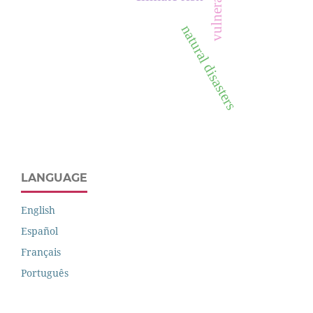
vulnerability
natural disasters
LANGUAGE
English
Español
Français
Português