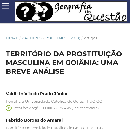
HOME
/
ARCHIVES
/
VOL. 11 NO. 1 (2018)
/
Artigos
TERRITÓRIO DA PROSTITUIÇÃO
MASCULINA EM GOIÂNIA: UMA
BREVE ANÁLISE
Valdir Inácio do Prado Júnior
Pontifícia Universidade Católica de Goiás - PUC-GO
https://orcid.org/0000-0003-2935-4315 (unauthenticated)
Fabrício Borges do Amaral
Pontifícia Universidade Católica de Goiás - PUC -GO