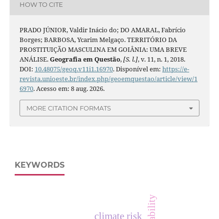
HOW TO CITE
PRADO JÚNIOR, Valdir Inácio do; DO AMARAL, Fabrício
Borges; BARBOSA, Ycarim Melgaço. TERRITÓRIO DA
PROSTITUIÇÃO MASCULINA EM GOIÂNIA: UMA BREVE
ANÁLISE.
Geografia em Questão
,
[S. l.]
, v. 11, n. 1, 2018.
DOI:
10.48075/geoq.v11i1.16970
. Disponível em:
https://e-
revista.unioeste.br/index.php/geoemquestao/article/view/1
6970
. Acesso em: 8 aug. 2026.
MORE CITATION FORMATS
KEYWORDS
climate risk