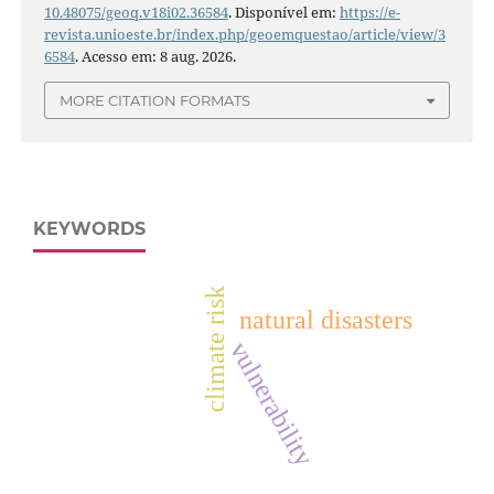
10.48075/geoq.v18i02.36584
. Disponível em:
https://e-
revista.unioeste.br/index.php/geoemquestao/article/view/3
6584
. Acesso em: 8 aug. 2026.
MORE CITATION FORMATS
KEYWORDS
climate risk
natural disasters
vulnerability