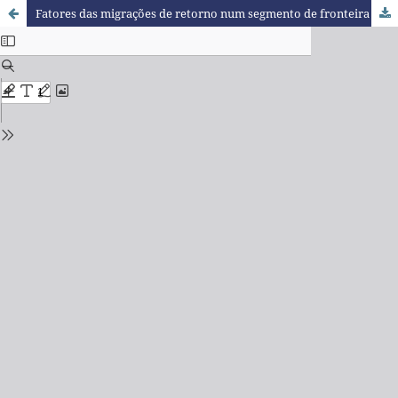
Fatores das migrações de retorno num segmento de fronteira Brasil-Paraguai