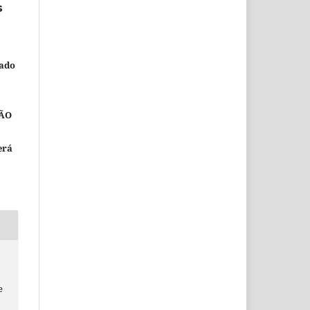
s
nado
ÃO
erá
e