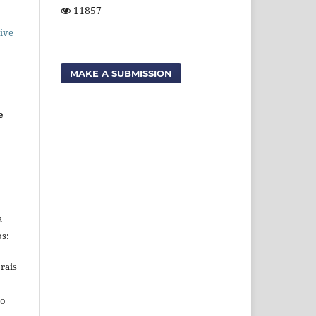
11857
ive
MAKE A SUBMISSION
e
a
s:
rais
ho