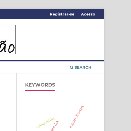
Registrar-se
Acesso
SEARCH
KEYWORDS
natural disasters
vulnerability
climate risk