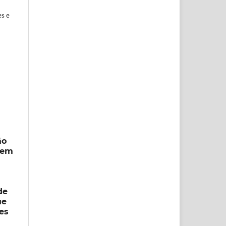
es e
ão
s em
de
ue
es