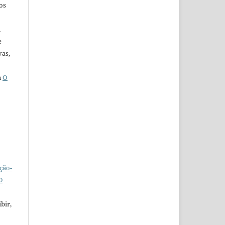
os
u
e
vas,
a
O
ção-
0
bir,