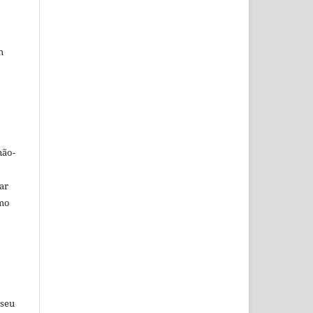
m
não-
car
omo
 seu