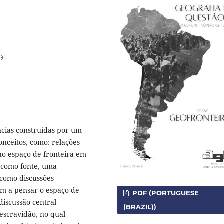
9
ências construídas por um
onceitos, como: relações
 no espaço de fronteira em
i como fonte, uma
 como discussões
am a pensar o espaço de
PDF (PORTUGUESE
discussão central
(BRAZIL))
escravidão, no qual