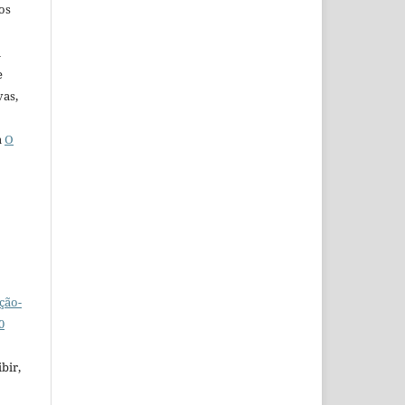
os
u
e
vas,
a
O
ção-
0
bir,