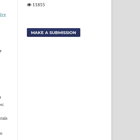
11855
ive
MAKE A SUBMISSION
e
a
s:
rais
ho