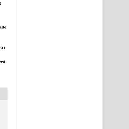
s
nado
ÃO
erá