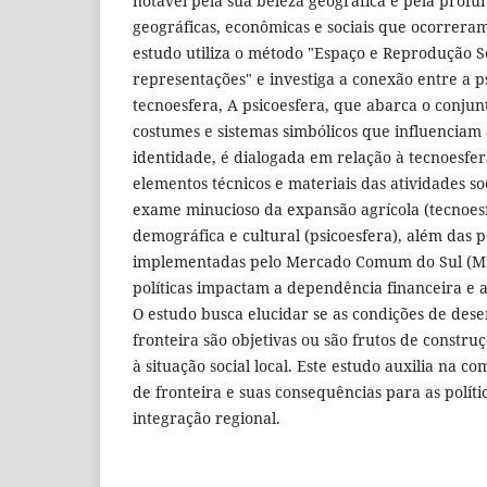
notável pela sua beleza geográfica e pela pro
geográficas, econômicas e sociais que ocorreram
estudo utiliza o método "Espaço e Reprodução So
representações" e investiga a conexão entre a p
tecnoesfera, A psicoesfera, que abarca o conjun
costumes e sistemas simbólicos que influenciam a
identidade, é dialogada em relação à tecnoesfer
elementos técnicos e materiais das atividades so
exame minucioso da expansão agrícola (tecnoes
demográfica e cultural (psicoesfera), além das p
implementadas pelo Mercado Comum do Sul (M
políticas impactam a dependência financeira e 
O estudo busca elucidar se as condições de des
fronteira são objetivas ou são frutos de constru
à situação social local. Este estudo auxilia na 
de fronteira e suas consequências para as polít
integração regional.