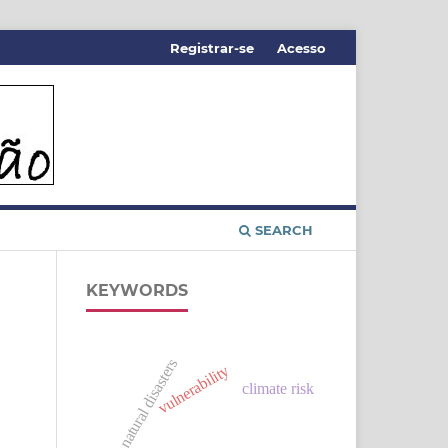
Registrar-se
Acesso
SEARCH
KEYWORDS
natural disasters
vulnerability
climate risk