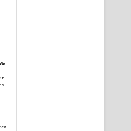
m
não-
car
omo
 seu