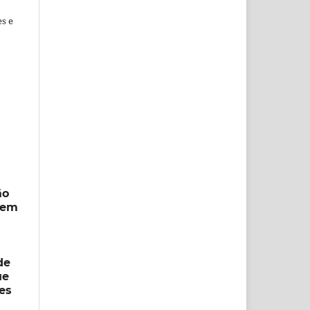
es e
ão
s em
de
ue
es