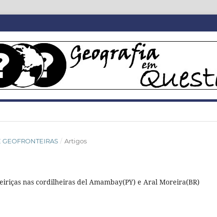
SIÊ GEOFRONTEIRAS
/
Artigos
teiriças nas cordilheiras del Amambay(PY) e Aral Moreira(BR)