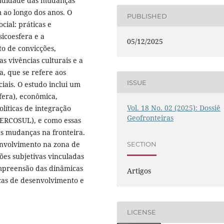
fundidade das mudanças
 ao longo dos anos. O
PUBLISHED
cial: práticas e
sicoesfera e a
05/12/2025
to de convicções,
s vivências culturais e a
a, que se refere aos
ISSUE
ciais. O estudo inclui um
fera), econômica,
Vol. 18 No. 02 (2025): Dossiê
olíticas de integração
Geofronteiras
ERCOSUL), e como essas
as mudanças na fronteira.
envolvimento na zona de
SECTION
ções subjetivas vinculadas
compreensão das dinâmicas
Artigos
icas de desenvolvimento e
LICENSE