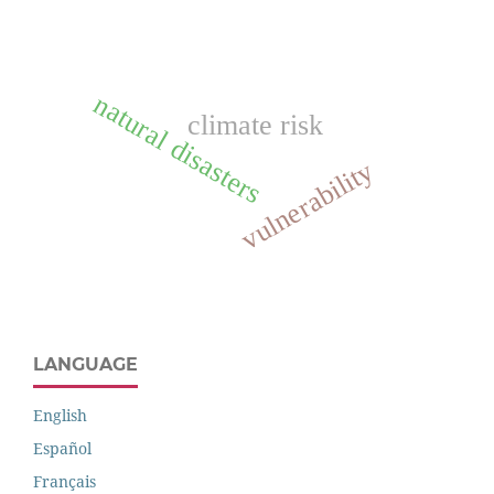
natural disasters
climate risk
vulnerability
LANGUAGE
English
Español
Français