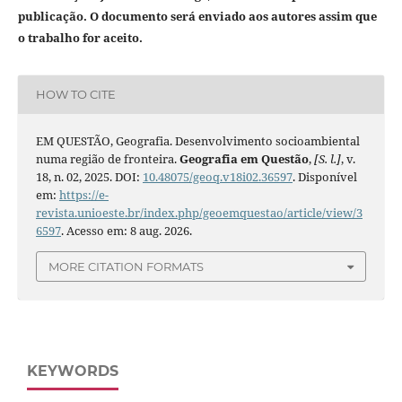
publicação. O documento será enviado aos autores assim que
o trabalho for aceito.
HOW TO CITE
EM QUESTÃO, Geografia. Desenvolvimento socioambiental
numa região de fronteira.
Geografia em Questão
,
[S. l.]
, v.
18, n. 02, 2025. DOI:
10.48075/geoq.v18i02.36597
. Disponível
em:
https://e-
revista.unioeste.br/index.php/geoemquestao/article/view/3
6597
. Acesso em: 8 aug. 2026.
MORE CITATION FORMATS
KEYWORDS