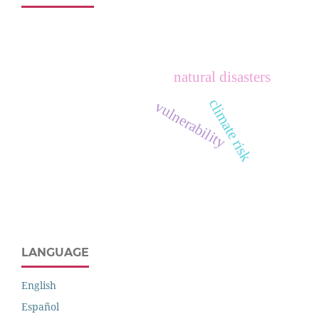
natural disasters
climate risk
vulnerability
LANGUAGE
English
Español