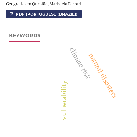
Geografia em Questão, Maristela Ferrari
PDF (PORTUGUESE (BRAZIL))
KEYWORDS
climate risk
natural disasters
vulnerability