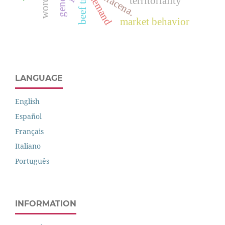
wordstat
beef trade
gender
dracena.
demand
territoriality
market behavior
LANGUAGE
English
Español
Français
Italiano
Português
INFORMATION