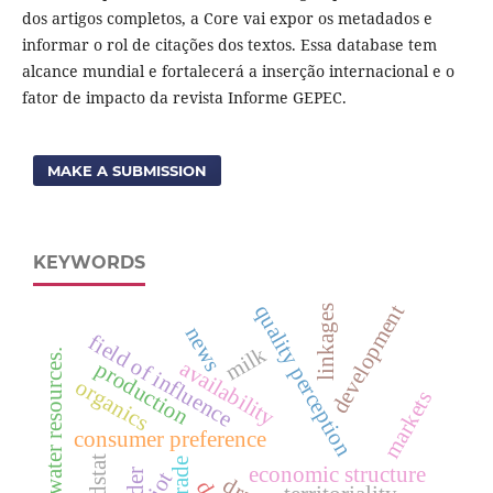
dos artigos completos, a Core vai expor os metadados e
informar o rol de citações dos textos. Essa database tem
alcance mundial e fortalecerá a inserção internacional e o
fator de impacto da revista Informe GEPEC.
MAKE A SUBMISSION
KEYWORDS
quality perception
development
linkages
news
field of influence
milk
water resources.
availability
production
organics
markets
consumer preference
economic structure
iot