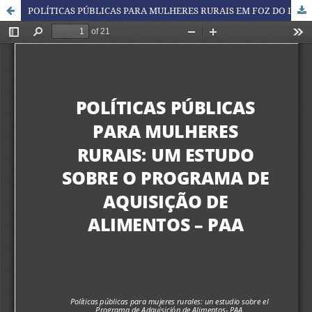
POLÍTICAS PÚBLICAS PARA MULHERES RURAIS EM FOZ DO IGUAÇU: UM ESTUDO SOBRE O PROGRAMA DE AQUISIÇÃO DE ALIMENTOS – PAA / PUBLIC POLICIES FOR RURAL WOMEN: A STUDY ON THE ACQUISITION AND FOOD PROGRAM - PAA