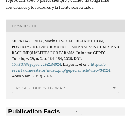
reproducir, todo o partes siempre y cuando no tenga fines
comerciales y los autores y la fuente sean citados.
HOW TO CITE
SILVA DA CUNHA, Marina. INCOME DISTRIBUTION,
POVERTY AND LABOR MARKET: AN ANALYSIS OF SEX AND
RACE INEQUALITIES FOR PARANÁ.
Informe GEPEC
,
Toledo, v. 29, n. 2, p. 164–184, 2026. DOI:
10.48075/igepec.v29i2.34924
. Disponível em:
https://e-
revista.unioeste.br/index.php/gepec/article/view/34924
.
Acesso em: 7 aug. 2026.
MORE CITATION FORMATS