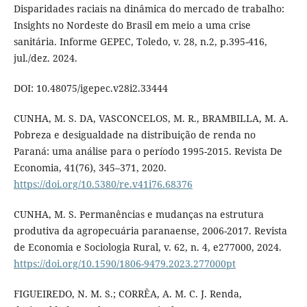
Disparidades raciais na dinâmica do mercado de trabalho:
Insights no Nordeste do Brasil em meio a uma crise
sanitária. Informe GEPEC, Toledo, v. 28, n.2, p.395-416,
jul./dez. 2024.
DOI: 10.48075/igepec.v28i2.33444
CUNHA, M. S. DA, VASCONCELOS, M. R., BRAMBILLA, M. A.
Pobreza e desigualdade na distribuição de renda no
Paraná: uma análise para o período 1995-2015. Revista De
Economia, 41(76), 345–371, 2020.
https://doi.org/10.5380/re.v41i76.68376
CUNHA, M. S. Permanências e mudanças na estrutura
produtiva da agropecuária paranaense, 2006-2017. Revista
de Economia e Sociologia Rural, v. 62, n. 4, e277000, 2024.
https://doi.org/10.1590/1806-9479.2023.277000pt
FIGUEIREDO, N. M. S.; CORRÊA, A. M. C. J. Renda,