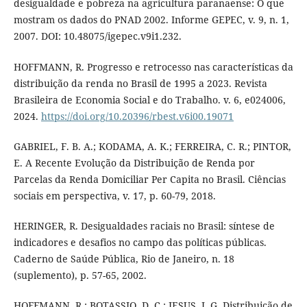
desigualdade e pobreza na agricultura paranaense: O que
mostram os dados do PNAD 2002. Informe GEPEC, v. 9, n. 1,
2007. DOI: 10.48075/igepec.v9i1.232.
HOFFMANN, R. Progresso e retrocesso nas características da
distribuição da renda no Brasil de 1995 a 2023. Revista
Brasileira de Economia Social e do Trabalho. v. 6, e024006,
2024.
https://doi.org/10.20396/rbest.v6i00.19071
GABRIEL, F. B. A.; KODAMA, A. K.; FERREIRA, C. R.; PINTOR,
E. A Recente Evolução da Distribuição de Renda por
Parcelas da Renda Domiciliar Per Capita no Brasil. Ciências
sociais em perspectiva, v. 17, p. 60-79, 2018.
HERINGER, R. Desigualdades raciais no Brasil: síntese de
indicadores e desafios no campo das políticas públicas.
Caderno de Saúde Pública, Rio de Janeiro, n. 18
(suplemento), p. 57-65, 2002.
HOFFMANN, R.; BOTASSIO, D. C.; JESUS, J. G. Distribuição de