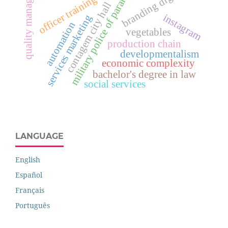
quality management
officer training course
branding digital
military police of paraná
contagem city hall
instagram
services marketing
automation
vegetables
production chain
developmentalism
economic complexity
bachelor's degree in law
social services
LANGUAGE
English
Español
Français
Português