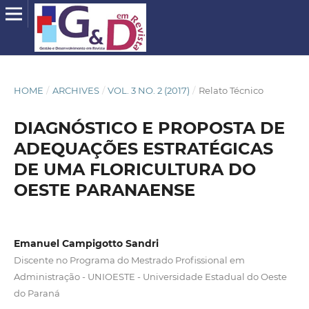
HOME
/
ARCHIVES
/
VOL. 3 NO. 2 (2017)
/
Relato Técnico
DIAGNÓSTICO E PROPOSTA DE
ADEQUAÇÕES ESTRATÉGICAS
DE UMA FLORICULTURA DO
OESTE PARANAENSE
Emanuel Campigotto Sandri
Discente no Programa do Mestrado Profissional em
Administração - UNIOESTE - Universidade Estadual do Oeste
do Paraná