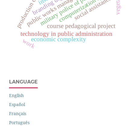
computerization system
production chain
vegetables
public works management
military police of paraná
branding digital
social assistance
course pedagogical project
technology in public administration
economic complexity
work
LANGUAGE
English
Español
Français
Português