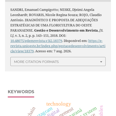
SANDRI, Emanuel Campigotto; NESKE, Djeimi Angela
Leonhardt; ROVARIS, Nicole Regina Souza; ROJO, Claudio
Antônio. DIAGNÓSTICO E PROPOSTA DE ADEQUAÇÕES
ESTRATÉGICAS DE UMA FLORICULTURA DO OESTE
PARANAENSE.
Gestão e Desenvolvimento em Revista
,
[S.
l.]
, v. 3, n. 2, p. p. 143–151, 2018. DOI:
10.48075/gdemrevista.v3i2.18379
. Disponível em:
https://e-
revista.unioeste.br/index.php/gestaoedesenvolvimento/arti
cle/view/18379
. Acesso em: 7 aug. 2026.
MORE CITATION FORMATS
KEYWORDS
technology
instagram