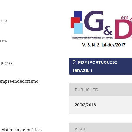
este
este
PDF (PORTUGUESE
.19092
(BRAZIL))
aempreendedorismo.
PUBLISHED
20/03/2018
ISSUE
existência de práticas