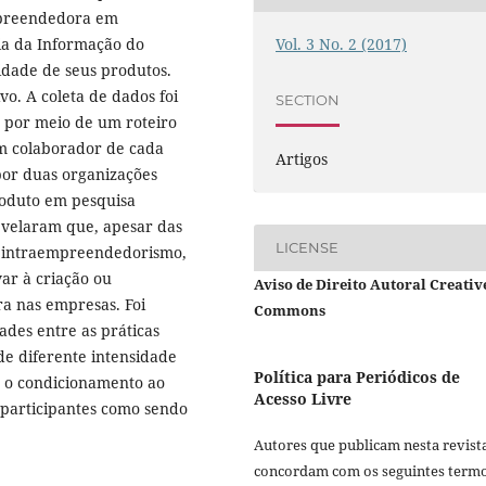
mpreendedora em
Vol. 3 No. 2 (2017)
ia da Informação do
idade de seus produtos.
o. A coleta de dados foi
SECTION
a por meio de um roteiro
um colaborador de cada
Artigos
por duas organizações
roduto em pesquisa
revelaram que, apesar das
LICENSE
o intraempreendedorismo,
ar à criação ou
Aviso de Direito Autoral Creativ
a nas empresas. Foi
Commons
ades entre as práticas
e diferente intensidade
Política para Periódicos de
 o condicionamento ao
Acesso Livre
articipantes como sendo
Autores que publicam nesta revist
concordam com os seguintes termo