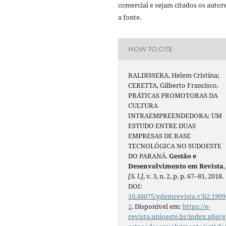
comercial e sejam citados os autor
a fonte.
HOW TO CITE
BALDISSERA, Helem Cristina;
CERETTA, Gilberto Francisco.
PRÁTICAS PROMOTORAS DA
CULTURA
INTRAEMPREENDEDORA: UM
ESTUDO ENTRE DUAS
EMPRESAS DE BASE
TECNOLÓGICA NO SUDOESTE
DO PARANÁ.
Gestão e
Desenvolvimento em Revista
,
[S. l.]
, v. 3, n. 2, p. p. 67–81, 2018.
DOI:
10.48075/gdemrevista.v3i2.1909
2
. Disponível em:
https://e-
revista.unioeste.br/index.php/g