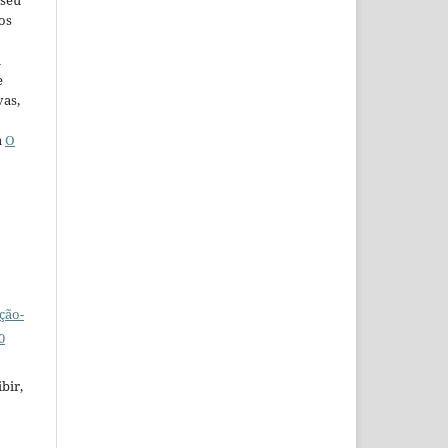
os
u
e
vas,
a
O
ção-
0
bir,