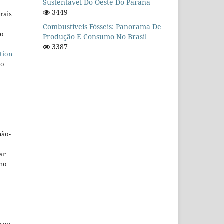
Sustentável Do Oeste Do Paraná
3449
rais
Combustíveis Fósseis: Panorama De
ho
Produção E Consumo No Brasil
3387
tion
do
não-
car
omo
 seu