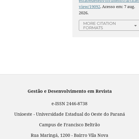
estaoedesenvolvimento/article
view/19092
. Acesso em: 7 aug.
2026.
MORE CITATION
FORMATS
Gestão e Desenvolvimento em Revista
e-ISSN 2446-8738
Unioeste - Universidade Estadual do Oeste do Paraná
Campus de Francisco Beltrão
Rua Maringá, 1200 - Bairro Vila Nova