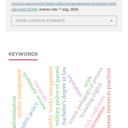
revista.unioeste.br/index.php/gestaoedesenvolvimento/arti
cle/view/33349
. Acesso em: 7 aug. 2026.
MORE CITATION FORMATS
KEYWORDS
public works management
military police of paraná
course pedagogical project
bachelor's degree in law
human resources practices
quality management
systematic review
vegetables
work
instagram
branding digital
work conditions
platformization
public policy
automation