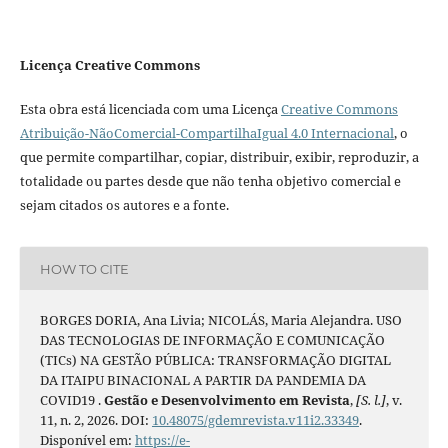
Licença Creative Commons
Esta obra está licenciada com uma Licença
Creative Commons
Atribuição-NãoComercial-CompartilhaIgual 4.0 Internacional
, o
que permite compartilhar, copiar, distribuir, exibir, reproduzir, a
totalidade ou partes desde que não tenha objetivo comercial e
sejam citados os autores e a fonte.
HOW TO CITE
BORGES DORIA, Ana Livia; NICOLÁS, Maria Alejandra. USO
DAS TECNOLOGIAS DE INFORMAÇÃO E COMUNICAÇÃO
(TICs) NA GESTÃO PÚBLICA: TRANSFORMAÇÃO DIGITAL
DA ITAIPU BINACIONAL A PARTIR DA PANDEMIA DA
COVID19 .
Gestão e Desenvolvimento em Revista
,
[S. l.]
, v.
11, n. 2, 2026. DOI:
10.48075/gdemrevista.v11i2.33349
.
Disponível em:
https://e-