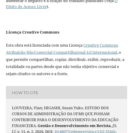
aumentar o impacto e a citação do trabalho publicado (Veja
O
Efeito do Acesso Livre
).
Licença Creative Commons
Esta obra está licenciada com uma Licença
Creative Commons
Atribuição-NãoComercial-CompartilhaIgual 4.0 Internacional
, o
que permite compartilhar, copiar, distribuir, exibir, reproduzir, a
totalidade ou partes desde que não tenha objetivo comercial e
sejam citados os autores e a fonte.
HOW TO CITE
LOUVEIRA, Vian; HIGASHI, Susan Yuko. ESTUDO DOS
CURSOS DE ADMINISTRAÇÃO DA UFMS QUE POSSAM
CONTRIBUIR PARA O DESENVOLVIMENTO DA EDUCAÇÃO
FINANCEIRA.
Gestão e Desenvolvimento em Revista
,
[S.
l.]
, v. 11, n. 2, 2026. DOI:
10.48075/gdemrevista.v11i2.35441
.