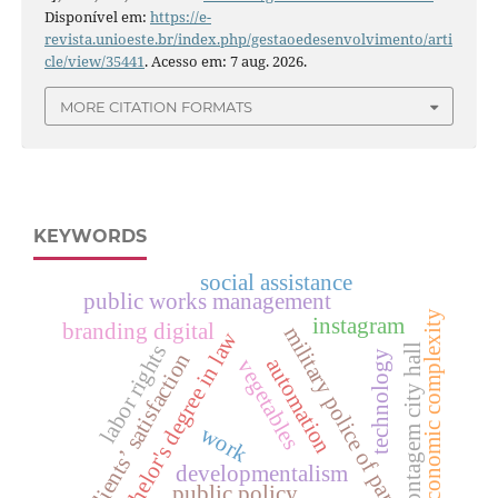
Disponível em:
https://e-
revista.unioeste.br/index.php/gestaoedesenvolvimento/arti
cle/view/35441
. Acesso em: 7 aug. 2026.
MORE CITATION FORMATS
KEYWORDS
social assistance
public works management
economic complexity
instagram
branding digital
military police of paraná
bachelor's degree in law
labor rights
contagem city hall
technology
clients’ satisfaction
automation
vegetables
work
developmentalism
public policy