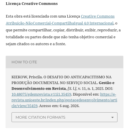
Licença Creative Commons
Esta obra está licenciada com uma Licença
Creative Commons
Atribuição-NãoComercial-CompartilhaIgual 4.0 Internacional
, o
que permite compartilhar, copiar, distribuir, exibir, reproduzir, a
totalidade ou partes desde que não tenha objetivo comercial e
sejam citados os autores e a fonte.
HOW TO CITE
KIEKOW, Priscila. O DESAFIO DO ANTICAPACITISMO NA
PRODUÇÃO DOCUMENTAL NO SERVIÇO SOCIAL.
Gestão e
Desenvolvimento em Revista
,
[S. l.]
, v. 11, n. 1, 2025. DOI:
10.48075/gdemrevista.v11i1.35459
. Disponível em:
https://e-
revista.unioeste.br/index.php/gestaoedesenvolvimento/arti
cle/view/35459
. Acesso em: 6 aug. 2026.
MORE CITATION FORMATS