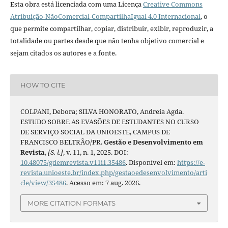
Esta obra está licenciada com uma Licença
Creative Commons
Atribuição-NãoComercial-CompartilhaIgual 4.0 Internacional
, o
que permite compartilhar, copiar, distribuir, exibir, reproduzir, a
totalidade ou partes desde que não tenha objetivo comercial e
sejam citados os autores e a fonte.
HOW TO CITE
COLPANI, Debora; SILVA HONORATO, Andreia Agda.
ESTUDO SOBRE AS EVASÕES DE ESTUDANTES NO CURSO
DE SERVIÇO SOCIAL DA UNIOESTE, CAMPUS DE
FRANCISCO BELTRÃO/PR.
Gestão e Desenvolvimento em
Revista
,
[S. l.]
, v. 11, n. 1, 2025. DOI:
10.48075/gdemrevista.v11i1.35486
. Disponível em:
https://e-
revista.unioeste.br/index.php/gestaoedesenvolvimento/arti
cle/view/35486
. Acesso em: 7 aug. 2026.
MORE CITATION FORMATS