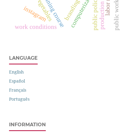
computerization system
officer training course
branding digital
production chain
labor rights
vegetables
public policy
instagram
work conditions
LANGUAGE
English
Español
Français
Português
INFORMATION