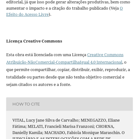
editorial, já que isso pode gerar alterações produtivas, bem como
aumentar o impacto e a citação do trabalho publicado (Veja
O
Efeito do Acesso Livre
).
Licença Creative Commons
Esta obra está licenciada com uma Licença
Creative Commons
Atribuição-NãoComercial-CompartilhaIgual 4.0 Internacional
, o
que permite compartilhar, copiar, distribuir, exibir, reproduzir, a
totalidade ou partes desde que não tenha objetivo comercial e
sejam citados os autores e a fonte.
HOW TO CITE
VITAL, Lucy Jane Silva de Carvalho; MENEGAZZO, Eliane
Fátima; MELATI, Francieli Marisa Franzoni; CHORNA,
Danielly Kamila; MACHADO, Fabíola Monique Maraschin. O
JUDICIÁRIO E AS INTERLOCUÇÕES COM A REDE DE