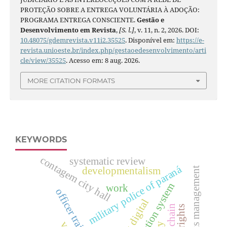
PROTEÇÃO SOBRE A ENTREGA VOLUNTÁRIA À ADOÇÃO:
PROGRAMA ENTREGA CONSCIENTE.
Gestão e
Desenvolvimento em Revista
,
[S. l.]
, v. 11, n. 2, 2026. DOI:
10.48075/gdemrevista.v11i2.35525
. Disponível em:
https://e-
revista.unioeste.br/index.php/gestaoedesenvolvimento/arti
cle/view/35525
. Acesso em: 8 aug. 2026.
MORE CITATION FORMATS
KEYWORDS
contagem city hall
systematic review
military police of paraná
developmentalism
public works management
work