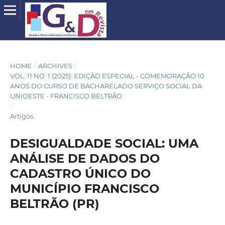
HOME
/
ARCHIVES
/
VOL. 11 NO. 1 (2025): EDIÇÃO ESPECIAL - COMEMORAÇÃO 10
ANOS DO CURSO DE BACHARELADO SERVIÇO SOCIAL DA
UNIOESTE - FRANCISCO BELTRÃO
/
Artigos
DESIGUALDADE SOCIAL: UMA
ANÁLISE DE DADOS DO
CADASTRO ÚNICO DO
MUNICÍPIO FRANCISCO
BELTRÃO (PR)