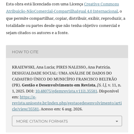
Esta obra está licenciada com uma Licença
Creative Commons
Atribuição-NãoComercial-CompartilhaIgual 4.0 Internacional
, o
que permite compartilhar, copiar, distribuir, exibir, reproduzir, a
totalidade ou partes desde que não tenha objetivo comercial e
sejam citados os autores e a fonte.
HOW TO CITE
KRAIEWSKI, Ana Lucia; PIRES NALESSO, Ana Patrícia.
DESIGUALDADE SOCIAL: UMA ANÁLISE DE DADOS DO
CADASTRO ÚNICO DO MUNICÍPIO FRANCISCO BELTRÃO
(PR).
Gestão e Desenvolvimento em Revista
,
[S. l.]
, v. 11, n.
1, 2025. DOI:
10.48075/gdemrevista.v11i1.35581
. Disponível
em:
https://e-
revista.unioeste.br/index.php/gestaoedesenvolvimento/arti
cle/view/35581
. Acesso em: 6 aug. 2026.
MORE CITATION FORMATS