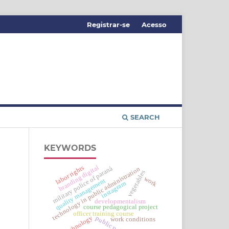
Registrar-se
Acesso
SEARCH
KEYWORDS
branding digital
labor rights
military police of paraná
technology in public administration
vegetables
work
quality management
instagram
developmentalism
course pedagogical project
officer training course
technology
public policy
work conditions