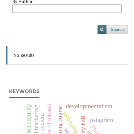
By Author
Search
No Results
KEYWORDS
developmentalism
officer training course
technology
instagram
work