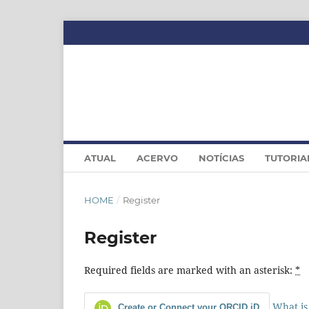
ATUAL
ACERVO
NOTÍCIAS
TUTORIA
HOME
/
Register
Register
Required fields are marked with an asterisk:
*
What is
Create or Connect your ORCID iD