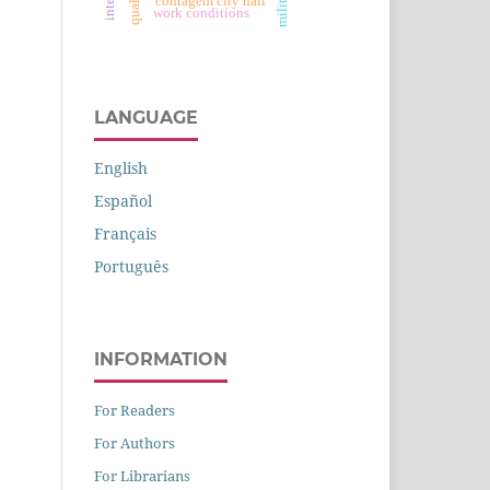
contagem city hall
work conditions
LANGUAGE
English
Español
Français
Português
INFORMATION
For Readers
For Authors
For Librarians