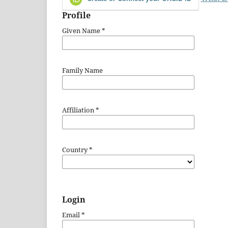
Profile
Given Name
*
Family Name
Affiliation
*
Country
*
Login
Email
*