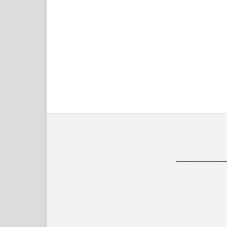
________________