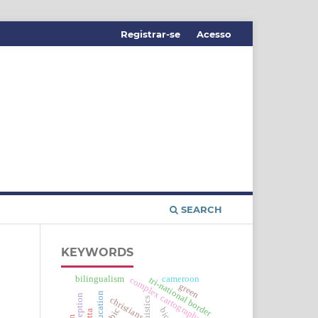
Registrar-se
Acesso
SEARCH
KEYWORDS
cameroon
bilingualism
complex cartography
tri-national border
green
education
perception
christians