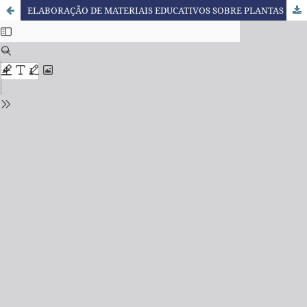
ELABORAÇÃO DE MATERIAIS EDUCATIVOS SOBRE PLANTAS MEDICINAIS PARA HIPERTENSOS E DIABÉTICOS NA ATENÇÃO PRIMÁRIA