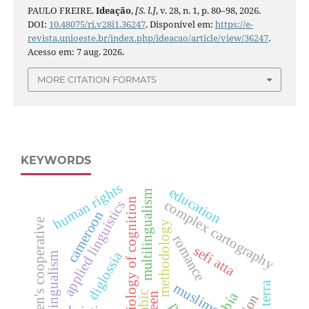
PAULO FREIRE.
Ideação
,
[S. l.]
, v. 28, n. 1, p. 80–98, 2026.
DOI:
10.48075/ri.v28i1.36247
. Disponível em:
https://e-
revista.unioeste.br/index.php/ideacao/article/view/36247
.
Acesso em: 7 aug. 2026.
MORE CITATION FORMATS
KEYWORDS
human rights
education
multilingualism
biology of cognition
complex cartography
applied linguistics
cameroon
children's cooperative
methodology
romance
sefi atta
diglossia
bilingualism
muslims
arabic
green