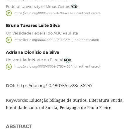
Federal University of Minas Gerais
https://orcid.org/0000-0002-4699-4309 (unauthenticated)
Bruna Tavares Leite Silva
Universidade Federal do ABC Paulista
https://orcid.org/0000-0002-1517-0374 (unauthenticated)
Adriana Dionísio da Silva
Universidade Norte do Paraná
https://orcid.org/0009-0004-8780-4534 (unauthenticated)
DOI:
https://doi.org/10.48075/ri.v28i1.36247
Educação bilíngue de Surdos, Literatura Surda,
Keywords:
Identidade cultural Surda, Pedagogia de Paulo Freire
ABSTRACT