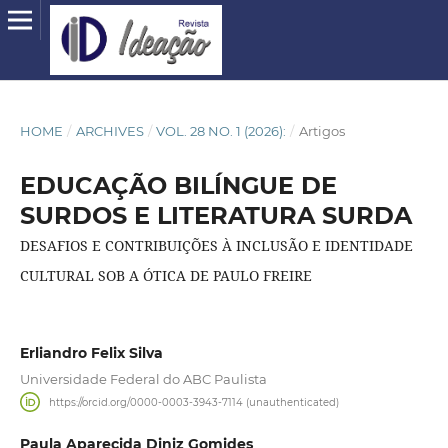
HOME
/
ARCHIVES
/
VOL. 28 NO. 1 (2026):
/
Artigos
EDUCAÇÃO BILÍNGUE DE
SURDOS E LITERATURA SURDA
DESAFIOS E CONTRIBUIÇÕES À INCLUSÃO E IDENTIDADE
CULTURAL SOB A ÓTICA DE PAULO FREIRE
Erliandro Felix Silva
Universidade Federal do ABC Paulista
https://orcid.org/0000-0003-3943-7114 (unauthenticated)
Paula Aparecida Diniz Gomides