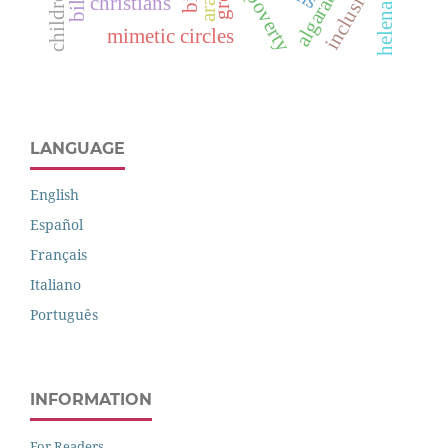
helena terra
algarabía
inclusion
poverty
christians
mimetic circles
LANGUAGE
English
Español
Français
Italiano
Português
INFORMATION
For Readers