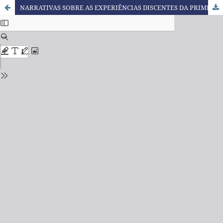
NARRATIVAS SOBRE AS EXPERIÊNCIAS DISCENTES DA PRIMEIRA TURMA DE LICENCIATURA EM EDUCAÇÃO ESCOLAR QUILOMBOLA DA UNIVILLE