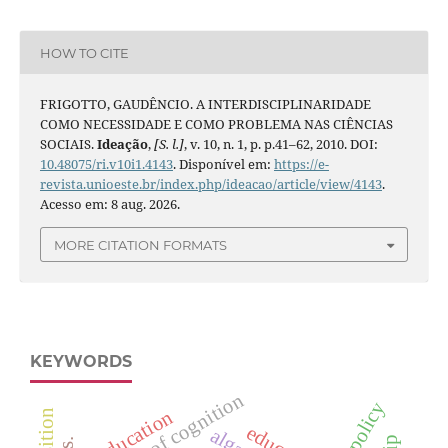
HOW TO CITE
FRIGOTTO, GAUDÊNCIO. A INTERDISCIPLINARIDADE
COMO NECESSIDADE E COMO PROBLEMA NAS CIÊNCIAS
SOCIAIS.
Ideação
,
[S. l.]
, v. 10, n. 1, p. p.41–62, 2010. DOI:
10.48075/ri.v10i1.4143
. Disponível em:
https://e-
revista.unioeste.br/index.php/ideacao/article/view/4143
.
Acesso em: 8 aug. 2026.
MORE CITATION FORMATS
KEYWORDS
biology of cognition
education