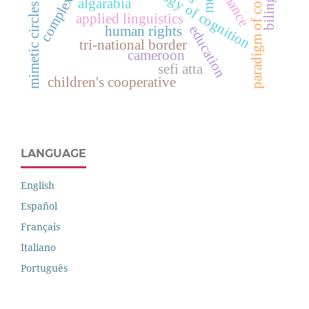
paradigm of complexity.
biology of cognition
romance
algarabía
mimetic circles
applied linguistics
education
human rights
tri-national border
cameroon
sefi atta
children's cooperative
LANGUAGE
English
Español
Français
Italiano
Português