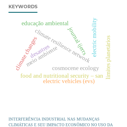
KEYWORDS
electric mobility
educação ambiental
journal ijerrs
climate resilience network
limites planetários
climate changes
desastres
meio ambiente
cosmocene ecology
food and nutritional security – san
electric vehicles (evs)
INTERFERÊNCIA INDUSTRIAL NAS MUDANÇAS
CLIMÁTICAS E SEU IMPACTO ECONÔMICO NO USO DA