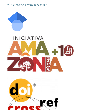
n.º citações
234
h
5
i10
1