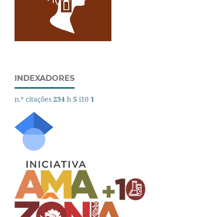
INDEXADORES
n.º citações
234
h
5
i10
1