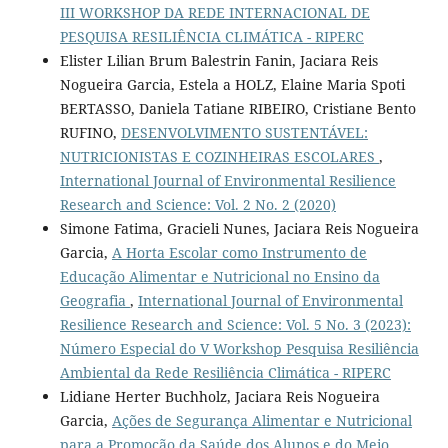
III WORKSHOP DA REDE INTERNACIONAL DE
PESQUISA RESILIÊNCIA CLIMÁTICA - RIPERC
Elister Lilian Brum Balestrin Fanin, Jaciara Reis
Nogueira Garcia, Estela a HOLZ, Elaine Maria Spoti
BERTASSO, Daniela Tatiane RIBEIRO, Cristiane Bento
RUFINO,
DESENVOLVIMENTO SUSTENTÁVEL:
NUTRICIONISTAS E COZINHEIRAS ESCOLARES
,
International Journal of Environmental Resilience
Research and Science: Vol. 2 No. 2 (2020)
Simone Fatima, Gracieli Nunes, Jaciara Reis Nogueira
Garcia,
A Horta Escolar como Instrumento de
Educação Alimentar e Nutricional no Ensino da
Geografia
,
International Journal of Environmental
Resilience Research and Science: Vol. 5 No. 3 (2023):
Número Especial do V Workshop Pesquisa Resiliência
Ambiental da Rede Resiliência Climática - RIPERC
Lidiane Herter Buchholz, Jaciara Reis Nogueira
Garcia,
Ações de Segurança Alimentar e Nutricional
para a Promoção da Saúde dos Alunos e do Meio