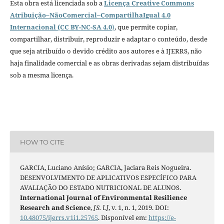
Esta obra está licenciada sob a
Licença Creative Commons
Atribuição–NãoComercial–CompartilhaIgual 4.0
Internacional (CC BY-NC-SA 4.0
)
, que permite copiar,
compartilhar, distribuir, reproduzir e adaptar o conteúdo, desde
que seja atribuído o devido crédito aos autores e à IJERRS, não
haja finalidade comercial e as obras derivadas sejam distribuídas
sob a mesma licença.
HOW TO CITE
GARCIA, Luciano Anísio; GARCIA, Jaciara Reis Nogueira.
DESENVOLVIMENTO DE APLICATIVOS ESPECÍFICO PARA
AVALIAÇÃO DO ESTADO NUTRICIONAL DE ALUNOS.
International Journal of Environmental Resilience
Research and Science
,
[S. l.]
, v. 1, n. 1, 2019. DOI:
10.48075/ijerrs.v1i1.25765
. Disponível em:
https://e-